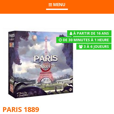
MENU
À PARTIR DE 16 ANS
DE 30 MINUTES À 1 HEURE
3
À
6
JOUEURS
PARIS 1889