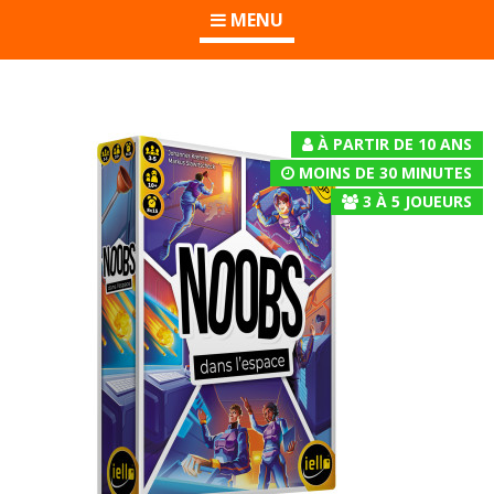
MENU
À PARTIR DE 10 ANS
MOINS DE 30 MINUTES
3
À
5
JOUEURS