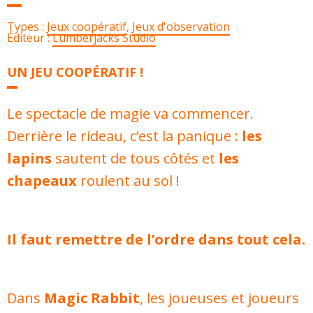
Types :
Jeux coopératif
,
Jeux d'observation
Éditeur :
Lumberjacks Studio
UN JEU COOPÉRATIF !
Le spectacle de magie va commencer.
Derrière le rideau, c’est la panique :
les
lapins
sautent de tous côtés et
les
chapeaux
roulent au sol !
Il faut remettre de l’ordre dans tout cela.
Dans
Magic Rabbit
, les joueuses et joueurs