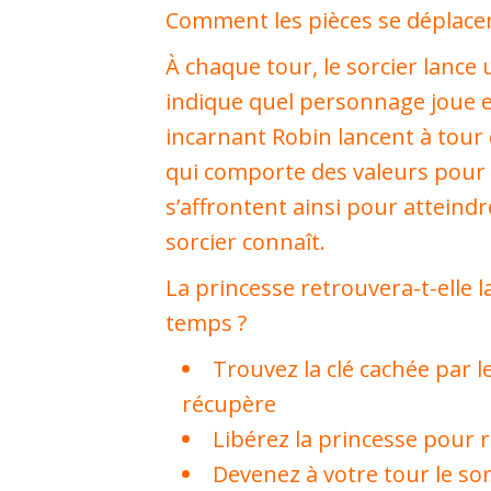
Comment les pièces se déplacen
À chaque tour, le sorcier lance
indique quel personnage joue e
incarnant Robin lancent à tour
qui comporte des valeurs pour Ro
s’affrontent ainsi pour atteindr
sorcier connaît.
La princesse retrouvera-t-elle 
temps ?
Trouvez la clé cachée par le
récupère
Libérez la princesse pour r
Devenez à votre tour le sor