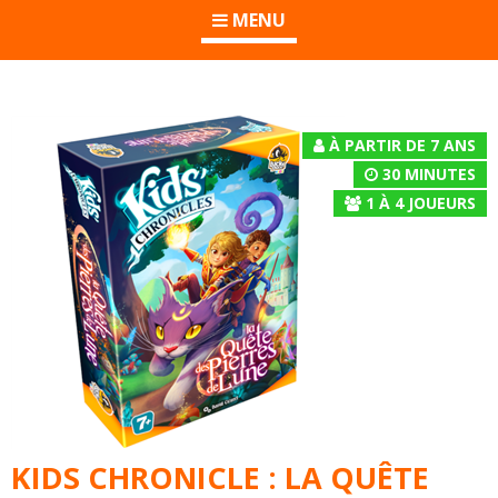
MENU
À PARTIR DE 7 ANS
30 MINUTES
1
À
4
JOUEURS
KIDS CHRONICLE : LA QUÊTE