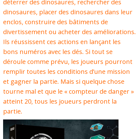
déterrer des dinosaures, rechercher des
dinosaures, placer des dinosaures dans leur
enclos, construire des bâtiments de
divertissement ou acheter des améliorations.
Ils réussissent ces actions en lançant les
bons numéros avec les dés. Si tout se
déroule comme prévu, les joueurs pourront
remplir toutes les conditions d’une mission
et gagner la partie. Mais si quelque chose
tourne mal et que le « compteur de danger »
atteint 20, tous les joueurs perdront la
partie.