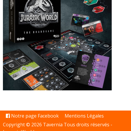
Notre page Facebook
Mentions Légales
Copyright © 2026 Tavernia Tous droits réservés -