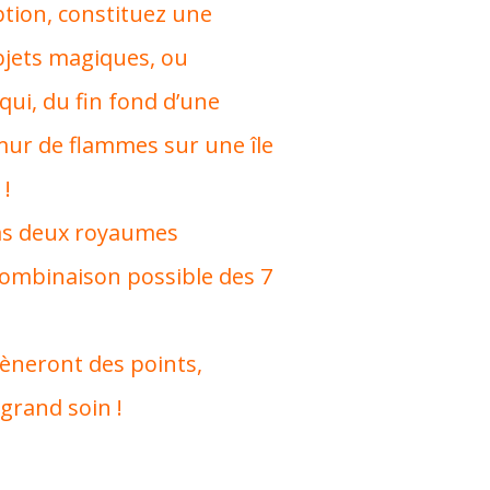
tion, constituez une
bjets magiques, ou
ui, du fin fond d’une
mur de flammes sur une île
 !
 pas deux royaumes
combinaison possible des 7
mèneront des points,
 grand soin !