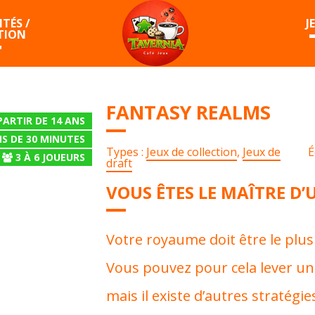
TÉS /
J
TION
FANTASY REALMS
PARTIR DE 14 ANS
S DE 30 MINUTES
Types :
Jeux de collection
,
Jeux de
É
3
À
6
JOUEURS
draft
VOUS ÊTES LE MAÎTRE D’
Votre royaume doit être le plus
Vous pouvez pour cela lever un
mais il existe d’autres stratégie