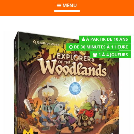
MENU
À PARTIR DE 10 ANS
DE 30 MINUTES À 1 HEURE
1
À
4
JOUEURS