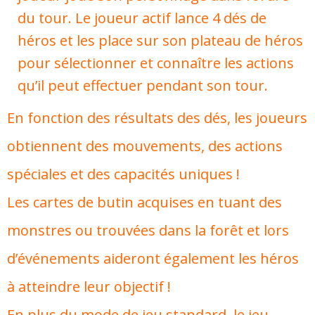
du tour. Le joueur actif lance 4 dés de
héros et les place sur son plateau de héros
pour sélectionner et connaître les actions
qu’il peut effectuer pendant son tour.
En fonction des résultats des dés, les joueurs
obtiennent des mouvements, des actions
spéciales et des capacités uniques !
Les cartes de butin acquises en tuant des
monstres ou trouvées dans la forêt et lors
d’événements aideront également les héros
à atteindre leur objectif !
En plus du mode de jeu standard, le jeu