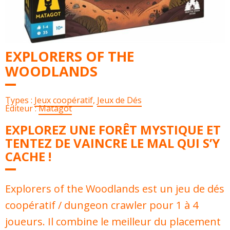
EXPLORERS OF THE
WOODLANDS
Types :
Jeux coopératif
,
Jeux de Dés
Éditeur :
Matagot
EXPLOREZ UNE FORÊT MYSTIQUE ET
TENTEZ DE VAINCRE LE MAL QUI S’Y
CACHE !
Explorers of the Woodlands est un jeu de dés
coopératif / dungeon crawler pour 1 à 4
joueurs. Il combine le meilleur du placement