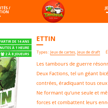
TÉS /
J
TION
ETTIN
PARTIR DE 14 ANS
INUTES À 1 HEURE
Types :
Jeux de cartes
,
Jeux de draft
É
2
À
8
JOUEURS
Les tambours de guerre réson
Deux Factions, tel un géant bic
contrées, éradiquant tous ceux 
Ne formant qu’une seule et même
forces et combattent leurs enn