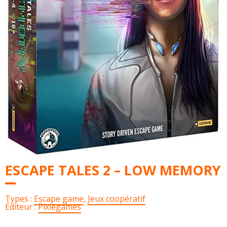
ESCAPE TALES 2 – LOW MEMORY
Types :
Escape game
,
Jeux coopératif
Éditeur :
Pixiegames