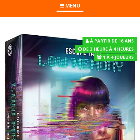
MENU
À PARTIR DE 16 ANS
DE 3 HEURE À 4 HEURES
1
À
4
JOUEURS