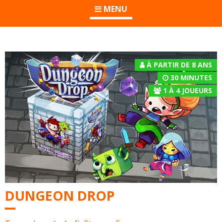
MENU
À PARTIR DE 8 ANS
30 MINUTES
1
À
4
JOUEURS
DUNGEON DROP