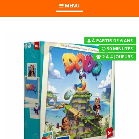
MENU
À PARTIR DE 6 ANS
30 MINUTES
2
À
4
JOUEURS