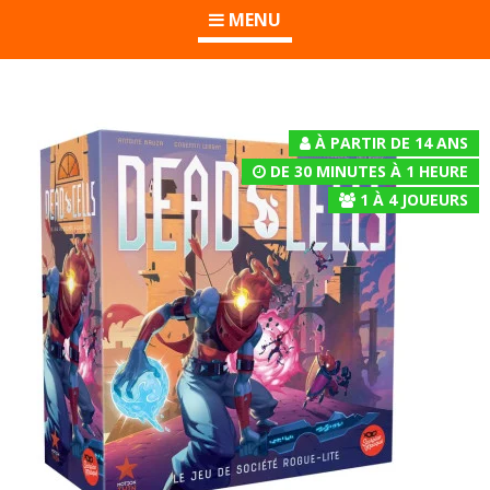
MENU
À PARTIR DE 14 ANS
DE 30 MINUTES À 1 HEURE
1
À
4
JOUEURS