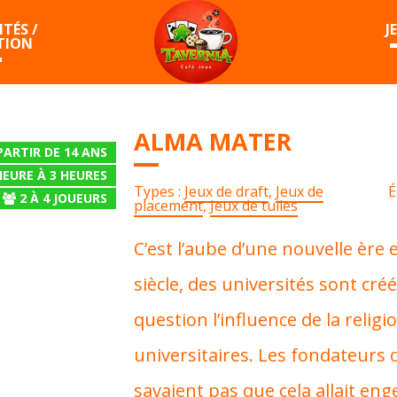
TÉS /
J
TION
ALMA MATER
PARTIR DE 14 ANS
HEURE À 3 HEURES
Types :
Jeux de draft
,
Jeux de
É
2
À
4
JOUEURS
placement
,
Jeux de tuiles
C’est l’aube d’une nouvelle ère
siècle, des universités sont cr
question l’influence de la religi
universitaires. Les fondateurs d
savaient pas que cela allait en