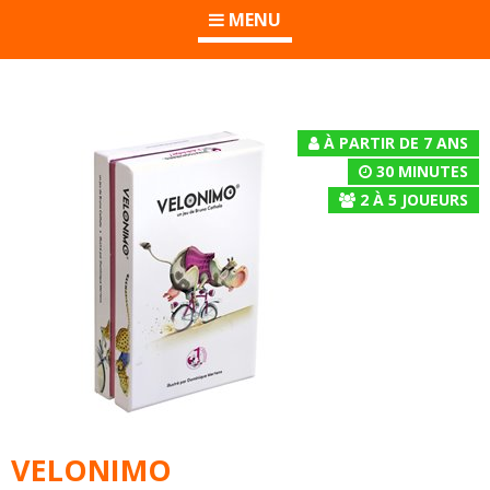
MENU
À PARTIR DE 7 ANS
30 MINUTES
2
À
5
JOUEURS
VELONIMO