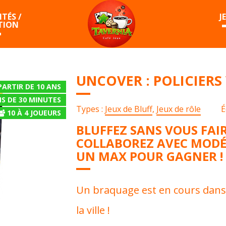
TÉS /
J
TION
UNCOVER : POLICIERS
PARTIR DE 10 ANS
S DE 30 MINUTES
Types :
Jeux de Bluff
,
Jeux de rôle
É
10
À
4
JOUEURS
BLUFFEZ SANS VOUS FAI
COLLABOREZ AVEC MODÉ
UN MAX POUR GAGNER !
Un braquage est en cours dans 
la ville !