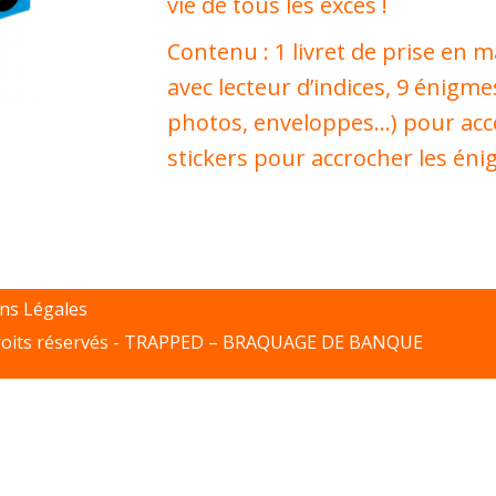
vie de tous les excès !
Contenu : 1 livret de prise en ma
avec lecteur d’indices, 9 énigme
photos, enveloppes…) pour acco
stickers pour accrocher les éni
ns Légales
oits réservés -
TRAPPED – BRAQUAGE DE BANQUE