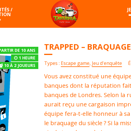
TÉS /
J
TION
TRAPPED – BRAQUAGE
PARTIR DE 10 ANS
1 HEURE
Types :
Escape game
,
Jeu d'enquête
É
10
À
2
JOUEURS
Vous avez constitué une équip
banques dont la réputation fait
banques de Londres. Selon la 
aurait reçu une cargaison impré
équipe fera-t-elle honneur à sa 
le braquage du siècle ? Si la mis