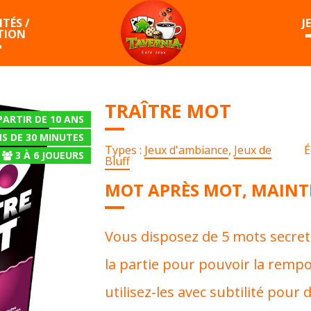
TÉS /
J
TION
TRAÎTRE MOT
PARTIR DE 10 ANS
S DE 30 MINUTES
Types :
Jeux d'ambiance
,
Jeux de
É
3
À
6
JOUEURS
Bluff
MOT APRÈS MOT, MAINT
Vous disposez de 5 mots secret
la partie pour pouvoir la rempo
utilisez-les avec subtilité pour