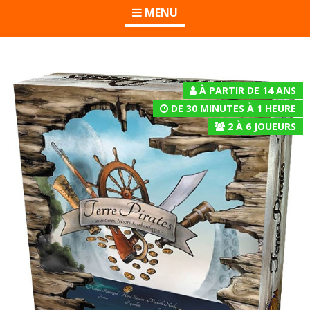
MENU
À PARTIR DE 14 ANS
DE 30 MINUTES À 1 HEURE
2
À
6
JOUEURS