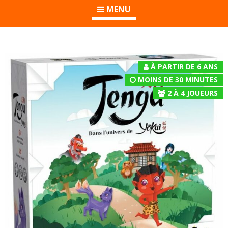
MENU
À PARTIR DE 6 ANS
MOINS DE 30 MINUTES
2
À
4
JOUEURS