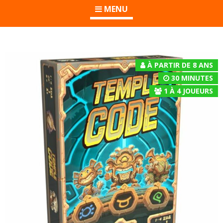
MENU
À PARTIR DE 8 ANS
30 MINUTES
1
À
4
JOUEURS