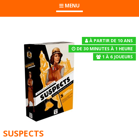
MENU
À PARTIR DE 10 ANS
DE 30 MINUTES À 1 HEURE
1
À
6
JOUEURS
SUSPECTS