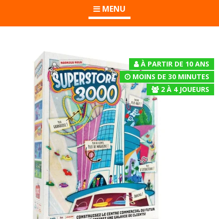
MENU
À PARTIR DE 10 ANS
MOINS DE 30 MINUTES
2
À
4
JOUEURS