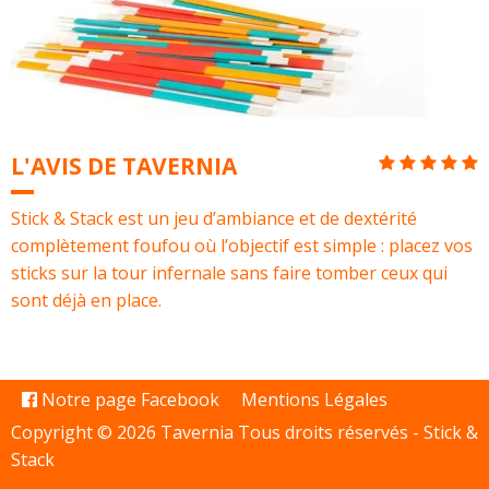
L'AVIS DE TAVERNIA
Stick & Stack est un jeu d’ambiance et de dextérité
complètement foufou où l’objectif est simple : placez vos
sticks sur la tour infernale sans faire tomber ceux qui
sont déjà en place.⠀
Notre page Facebook
Mentions Légales
Copyright © 2026 Tavernia Tous droits réservés -
Stick &
Stack