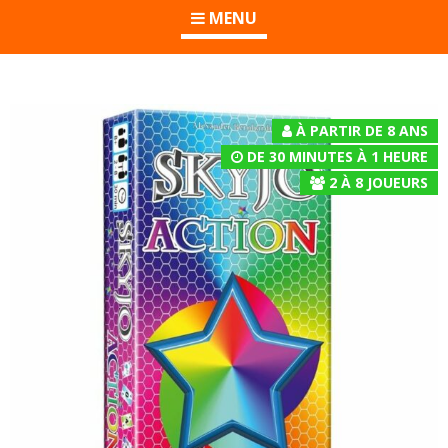
MENU
À PARTIR DE 8 ANS
DE 30 MINUTES À 1 HEURE
2
À
8
JOUEURS