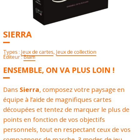
SIERRA
Types :
Jeux de cartes
,
Jeux de collection
Éditeur :
Blam
ENSEMBLE, ON VA PLUS LOIN !
Dans
Sierra
, composez votre paysage en
équipe à l’aide de magnifiques cartes
découpées et tentez de marquer le plus de
points en fonction de vos objectifs
personnels, tout en respectant ceux de vos
compagnons de marche. 3 modes de jeu