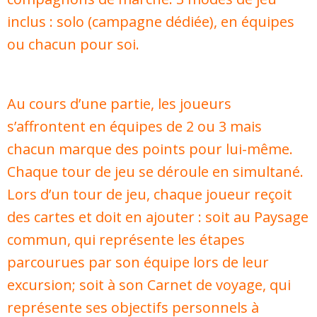
inclus : solo (campagne dédiée), en équipes
ou chacun pour soi.
Au cours d’une partie, les joueurs
s’affrontent en équipes de 2 ou 3 mais
chacun marque des points pour lui-même.
Chaque tour de jeu se déroule en simultané.
Lors d’un tour de jeu, chaque joueur reçoit
des cartes et doit en ajouter : soit au Paysage
commun, qui représente les étapes
parcourues par son équipe lors de leur
excursion; soit à son Carnet de voyage, qui
représente ses objectifs personnels à