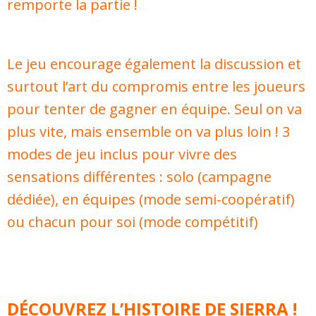
remporte la partie !
Le jeu encourage également la discussion et
surtout l’art du compromis entre les joueurs
pour tenter de gagner en équipe. Seul on va
plus vite, mais ensemble on va plus loin ! 3
modes de jeu inclus pour vivre des
sensations différentes : solo (campagne
dédiée), en équipes (mode semi-coopératif)
ou chacun pour soi (mode compétitif)
DÉCOUVREZ L’HISTOIRE DE SIERRA !