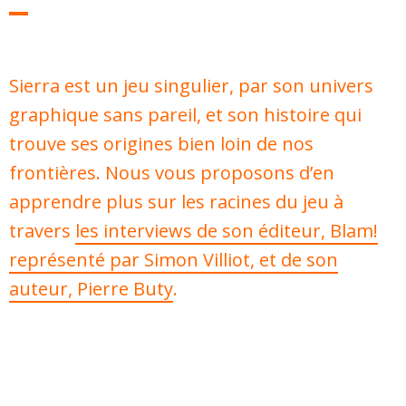
Sierra est un jeu singulier, par son univers
graphique sans pareil, et son histoire qui
trouve ses origines bien loin de nos
frontières. Nous vous proposons d’en
apprendre plus sur les racines du jeu à
travers
les interviews de son éditeur, Blam!
représenté par Simon Villiot, et de son
auteur, Pierre Buty
.