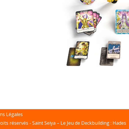
ns Légales
oits réservés -
Saint Seiya – Le Jeu de Deckbuilding : Hades