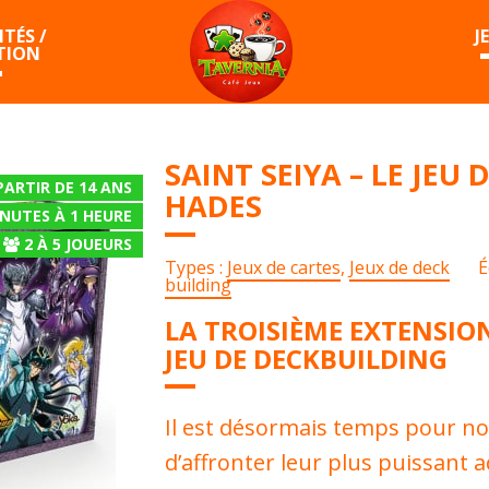
TÉS /
J
TION
SAINT SEIYA – LE JEU 
PARTIR DE 14 ANS
HADES
INUTES À 1 HEURE
2
À
5
JOUEURS
Types :
Jeux de cartes
,
Jeux de deck
É
building
LA TROISIÈME EXTENSION 
JEU DE DECKBUILDING
Il est désormais temps pour no
d’affronter leur plus puissant 