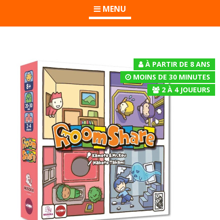
MENU
À PARTIR DE 8 ANS
MOINS DE 30 MINUTES
2
À
4
JOUEURS