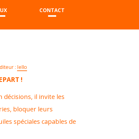
EUX
CONTACT
diteur :
Iello
EPART !
décisions, il invite les
ries, bloquer leurs
uiles spéciales capables de