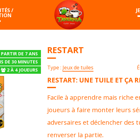
TÉS /
J
TION
RESTART
 PARTIR DE 7 ANS
S DE 30 MINUTES
Type :
Jeux de tuiles
É
2
À
4
JOUEURS
RESTART: UNE TUILE ET ÇA R
Facile à apprendre mais riche en 
joueurs à faire monter leurs sé
adversaires et déclencher des t
renverser la partie.