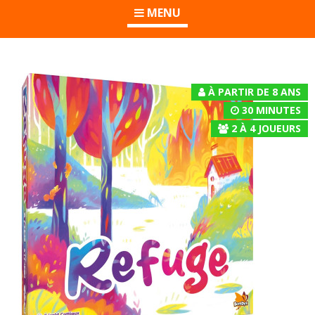
MENU
À PARTIR DE 8 ANS
30 MINUTES
2
À
4
JOUEURS