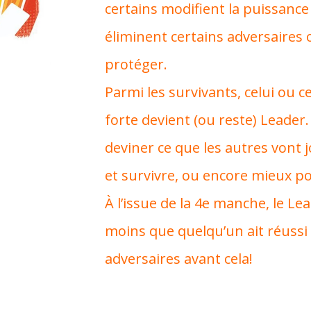
certains modifient la puissance 
éliminent certains adversaires
protéger.
Parmi les survivants, celui ou cel
forte devient (ou reste) Leader.
deviner ce que les autres vont 
et survivre, ou encore mieux po
À l’issue de la 4e manche, le Le
moins que quelqu’un ait réussi 
adversaires avant cela!