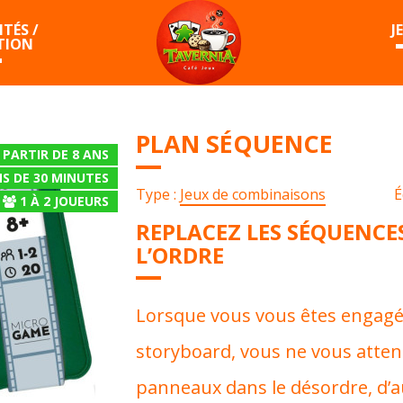
TÉS /
J
TION
PLAN SÉQUENCE
 PARTIR DE 8 ANS
S DE 30 MINUTES
Type :
Jeux de combinaisons
É
1
À
2
JOUEURS
REPLACEZ LES SÉQUENCE
L’ORDRE
Lorsque vous vous êtes enga
storyboard, vous ne vous attend
panneaux dans le désordre, d’