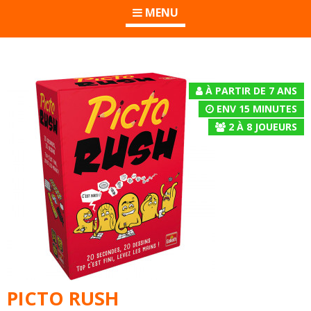
MENU
À PARTIR DE 7 ANS
ENV 15 MINUTES
2
À
8
JOUEURS
PICTO RUSH