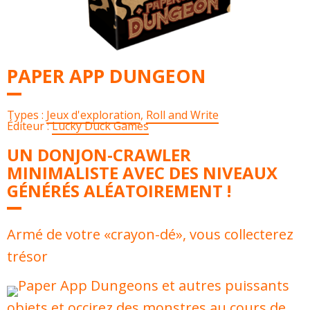
PAPER APP DUNGEON
Types :
Jeux d'exploration
,
Roll and Write
Éditeur :
Lucky Duck Games
UN DONJON-CRAWLER
MINIMALISTE AVEC DES NIVEAUX
GÉNÉRÉS ALÉATOIREMENT !
Armé de votre «crayon-dé», vous collecterez
trésor
s et autres puissants
objets et occirez des monstres au cours de