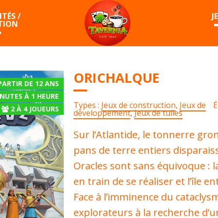
TÉS /
J
TION
ORICHALQUE
PARTIR DE 12 ANS
INUTES À 1 HEURE
Types :
Jeux de construction
,
Jeux de
É
2
À
4
JOUEURS
développement
,
Jeux de tuiles
Sur l’Atlantide, le tonnerre gro
pans de terre entiers disparaiss
Oracles sont sans équivoque : l
en train de se réaliser et l’île e
Face à l’imminence du cataclysm
explorateurs à la recherche d’