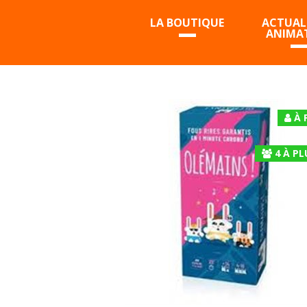
LA BOUTIQUE
ACTUALI
ANIMA
À 
4
À
PL