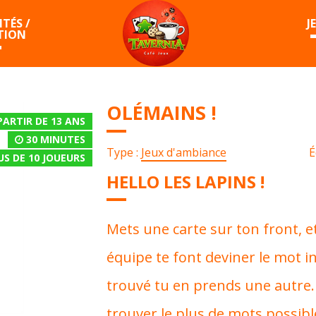
TÉS /
J
TION
OLÉMAINS !
PARTIR DE 13 ANS
30 MINUTES
Type :
Jeux d'ambiance
É
US DE 10
JOUEURS
HELLO LES LAPINS !
Mets une carte sur ton front, 
équipe te font deviner le mot in
trouvé tu en prends une autre. 
trouver le plus de mots possible