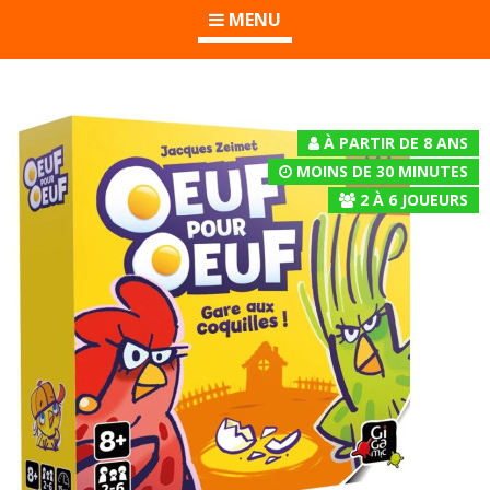
MENU
À PARTIR DE 8 ANS
MOINS DE 30 MINUTES
2
À
6
JOUEURS