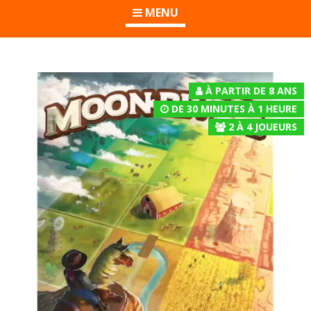
MENU
À PARTIR DE 8 ANS
DE 30 MINUTES À 1 HEURE
2
À
4
JOUEURS