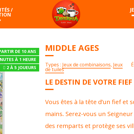
TÉS /
J
TION
MIDDLE AGES
PARTIR DE 10 ANS
INUTES À 1 HEURE
Types :
Jeux de combinaisons
,
Jeux
É
2
À
5
JOUEURS
de tuiles
LE DESTIN DE VOTRE FIE
Vous êtes à la tête d’un fief et 
mains. Serez-vous un Seigneur b
des remparts et protège ses vil