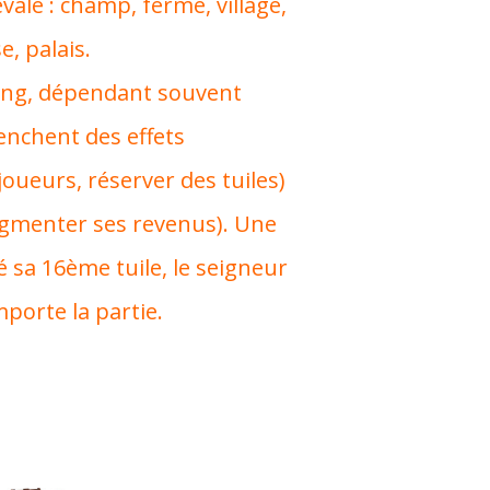
vale : champ, ferme, village,
, palais.
ring, dépendant souvent
lenchent des effets
joueurs, réserver des tuiles)
gmenter ses revenus). Une
é sa 16ème tuile, le seigneur
mporte la partie.