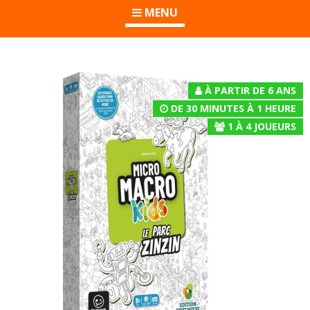
MENU
À PARTIR DE 6 ANS
DE 30 MINUTES À 1 HEURE
1
À
4
JOUEURS