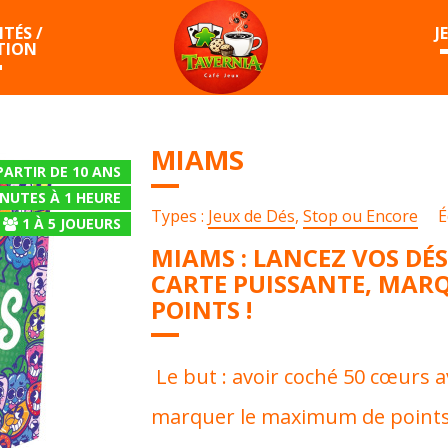
TÉS /
J
TION
MIAMS
PARTIR DE 10 ANS
INUTES À 1 HEURE
Types :
Jeux de Dés
,
Stop ou Encore
É
1
À
5
JOUEURS
MIAMS : LANCEZ VOS DÉ
CARTE PUISSANTE, MAR
POINTS !
Le but : avoir coché 50 cœurs a
marquer le maximum de points 