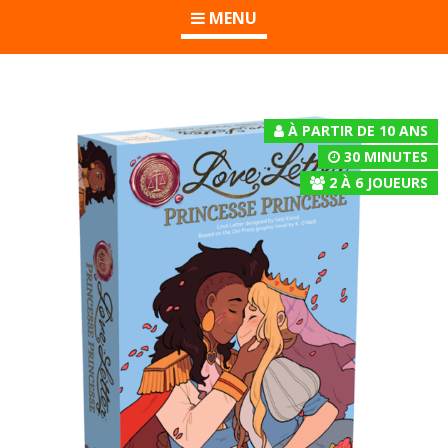
MENU
À PARTIR DE 10 ANS
30 MINUTES
2
À
6
JOUEURS