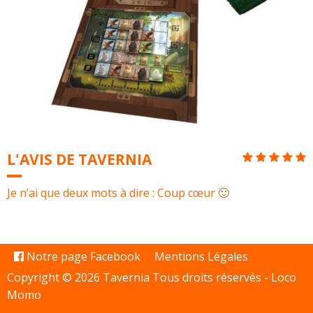
L'AVIS DE TAVERNIA
Je n’ai que deux mots à dire : Coup cœur 🙂
Notre page Facebook
Mentions Légales
Copyright © 2026 Tavernia Tous droits réservés -
Loco
Momo