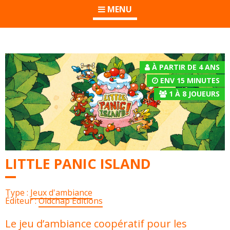
MENU
À PARTIR DE 4 ANS
ENV 15 MINUTES
1
À
8
JOUEURS
LITTLE PANIC ISLAND
Type :
Jeux d'ambiance
Éditeur :
Oldchap Editions
Le jeu d’ambiance coopératif pour les