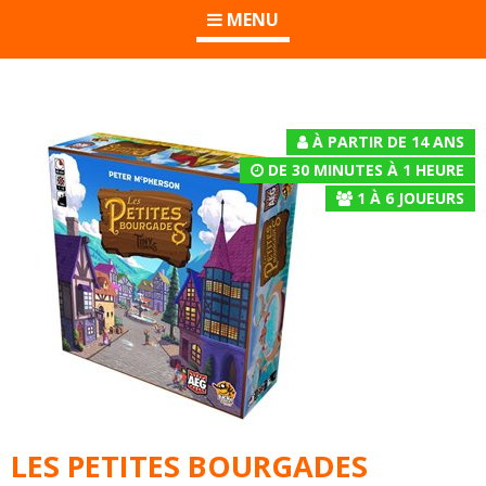
MENU
À PARTIR DE 14 ANS
DE 30 MINUTES À 1 HEURE
1
À
6
JOUEURS
LES PETITES BOURGADES