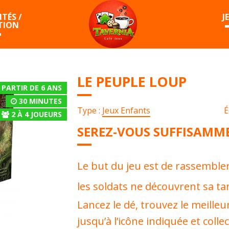
TÉS /
J
TION
LE PEUPLE LOUP
 PARTIR DE 6 ANS
30 MINUTES
Type :
Jeux Enfants
É
2
À
4
JOUEURS
SEREZ-VOUS SUFFISAMM
Le but du jeu est de rassembler
les soldats ne découvrent sa ta
Lancez le dé, trouvez le meilleu
jusqu’à l’icône indiquée et coll