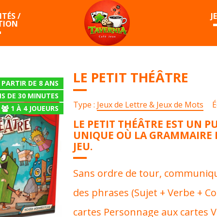
TÉS /
J
TION
LE PETIT THÉÂTRE
 PARTIR DE 8 ANS
S DE 30 MINUTES
Type :
Jeux de Lettre & Jeux de Mots
É
1
À
4
JOUEURS
LE PETIT THÉÂTRE EST UN P
UNIQUE OÙ LA GRAMMAIRE D
JEU.
Sans ordre de tour, communiq
des phrases (Sujet + Verbe + C
cartes Personnage aux cartes V