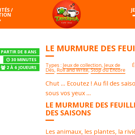
TÉS /
J
TION
LE MURMURE DES FEUI
 PARTIR DE 8 ANS
30 MINUTES
Types :
Jeux de collection
,
Jeux de
É
2
À
6
JOUEURS
Dés
,
Roll and Write
,
Stop ou Encore
Chut … Ecoutez ! Au fil des sais
sous vos yeux …
LE MURMURE DES FEUILLES
DES SAISONS
Les animaux, les plantes, la riv