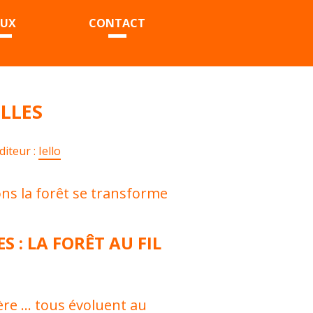
EUX
CONTACT
LLES
diteur :
Iello
ons la forêt se transforme
 : LA FORÊT AU FIL
ière … tous évoluent au