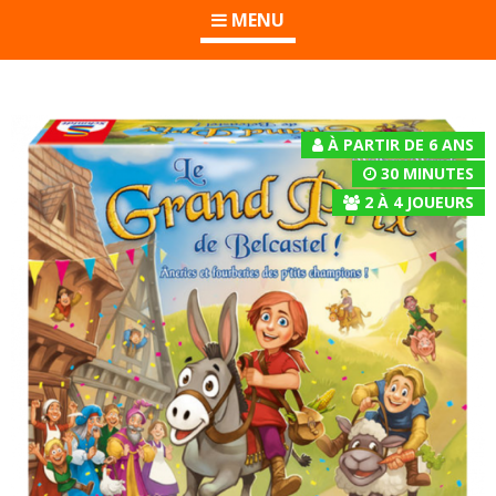
MENU
À PARTIR DE 6 ANS
30 MINUTES
2
À
4
JOUEURS