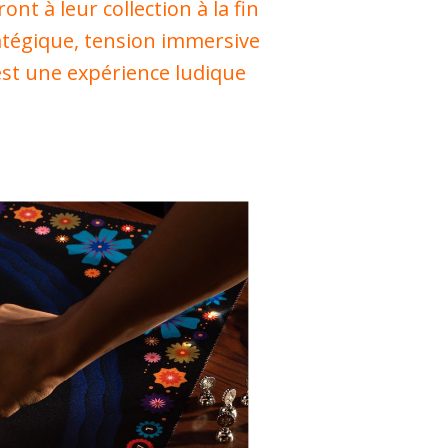
nt à leur collection à la fin
ratégique, tension immersive
est une expérience ludique