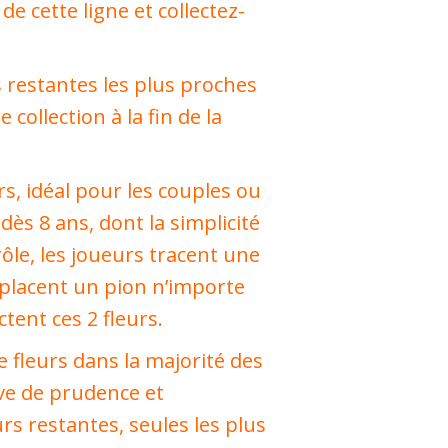
de cette ligne et collectez-
s restantes les plus proches
 collection à la fin de la
s, idéal pour les couples ou
dès 8 ans, dont la simplicité
rôle, les joueurs tracent une
, placent un pion n’importe
ctent ces 2 fleurs.
e fleurs dans la majorité des
uve de prudence et
urs restantes, seules les plus