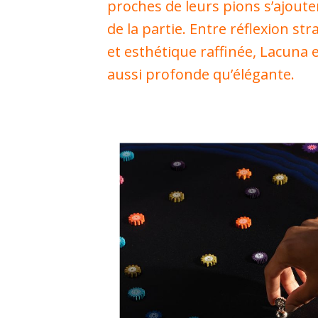
proches de leurs pions s’ajoutero
de la partie. Entre réflexion st
et esthétique raffinée, Lacuna 
aussi profonde qu’élégante.