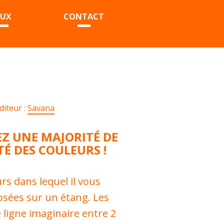
EUX
CONTACT
diteur :
Savana
Z UNE MAJORITÉ DE
É DES COULEURS !
rs dans lequel il vous
posées sur un étang. Les
 ligne imaginaire entre 2