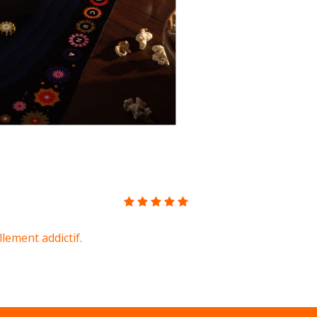
lement addictif.